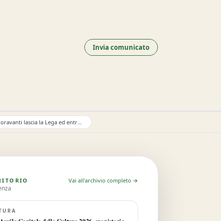
Invia comunicato
Giorgio Fioravanti lascia la Lega ed entra in Fratelli d’Italia
RITORIO
Vai all'archivio completo →
enza
LTURA
Aquila Capitale della Cultura 2026, cronistoria