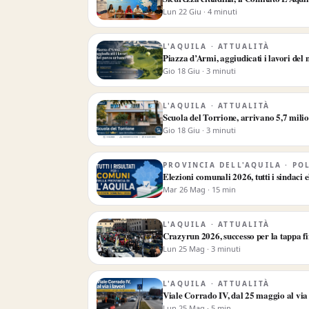
Lun 22 Giu · 4 minuti
L'AQUILA · ATTUALITÀ
Piazza d’Armi, aggiudicati i lavori del
Gio 18 Giu · 3 minuti
L'AQUILA · ATTUALITÀ
Scuola del Torrione, arrivano 5,7 milion
Gio 18 Giu · 3 minuti
PROVINCIA DELL'AQUILA · PO
Elezioni comunali 2026, tutti i sindac
Mar 26 Mag · 15 min
L'AQUILA · ATTUALITÀ
Crazyrun 2026, successo per la tappa fi
Lun 25 Mag · 3 minuti
L'AQUILA · ATTUALITÀ
Viale Corrado IV, dal 25 maggio al via i
Lun 25 Mag · 5 min