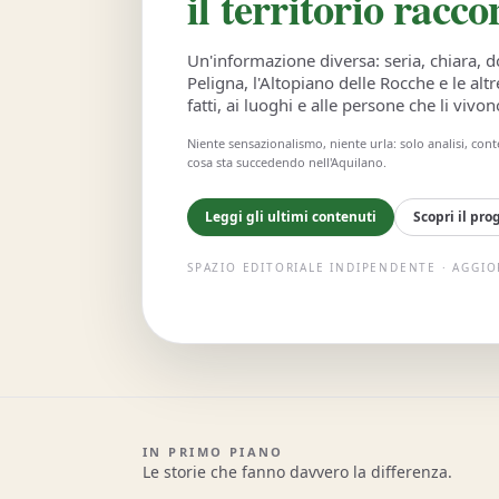
il territorio racc
Un'informazione diversa: seria, chiara, d
Peligna, l'Altopiano delle Rocche e le alt
fatti, ai luoghi e alle persone che li vivo
Niente sensazionalismo, niente urla: solo analisi, cont
cosa sta succedendo nell'Aquilano.
Leggi gli ultimi contenuti
Scopri il pro
SPAZIO EDITORIALE INDIPENDENTE · AGGIO
IN PRIMO PIANO
Le storie che fanno davvero la differenza.