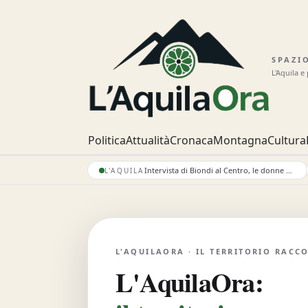
SPAZI
L'Aquila e
Politica
Attualità
Cronaca
Montagna
Cultura
Intervista di Biondi al Centro, le donne del centrodestra: “Letture forzate e pretestuose”
L'AQUILA
L'AQUILAORA · IL TERRITORIO RACC
L'AquilaOra: