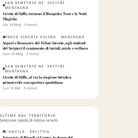
SAN DEMETRIO NE' VESTINI ·
MONTAGNA
Grotte di Stiffe, tornano il Biospeleo Tour e le Notti
Magiche
Gio 14 Mag · 3 minuti
PARCO SIRENTE VELINO · MONTAGNA
Sapori e Benessere del Velino Sirente, agli studenti
del Serpieri il censimento di tartufi, miele e wellness
Dom 03 Mag · 3 minuti
SAN DEMETRIO NE' VESTINI ·
MONTAGNA
Grotte di Stiffe, al via la stagione turistica
primaverile con aperture quotidiane
Lun 16 Mar · 3 minuti
ULTIME DAL TERRITORIO
Selezione rapida di notizie recenti.
L'AQUILA · POLITICA
Intervista di Biondi al Centro, le donne del