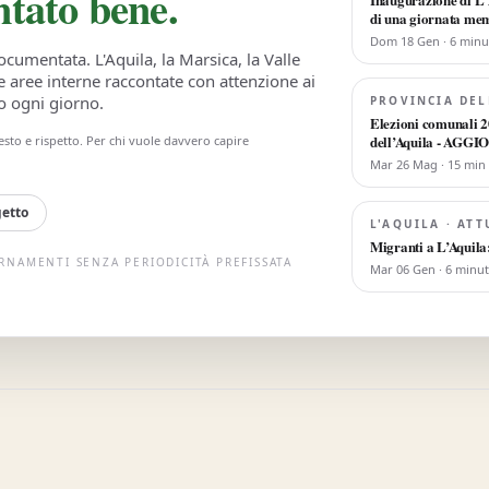
ontato bene.
di una giornata me
Dom 18 Gen · 6 minu
ocumentata. L'Aquila, la Marsica, la Valle
re aree interne raccontate con attenzione ai
no ogni giorno.
PROVINCIA DEL
Elezioni comunali 202
dell’Aquila - AG
esto e rispetto. Per chi vuole davvero capire
Mar 26 Mag · 15 min
getto
L'AQUILA · ATT
Migranti a L’Aquila:
RNAMENTI SENZA PERIODICITÀ PREFISSATA
Mar 06 Gen · 6 minut