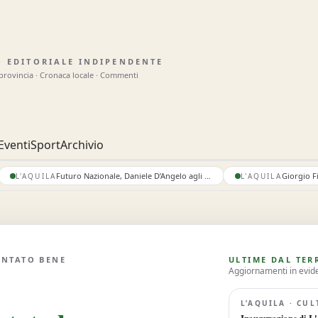
O EDITORIALE INDIPENDENTE
 provincia · Cronaca locale · Commenti
Eventi
Sport
Archivio
Futuro Nazionale, Daniele D’Angelo agli appuntamenti con Roberto Vannacci in Abruzzo
L'AQUILA
L'AQUILA
ONTATO BENE
ULTIME DAL TER
Aggiornamenti in evid
L’AQUILA · CU
Inaugurazione di L'