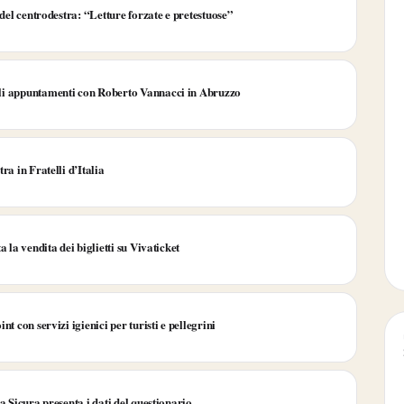
 del centrodestra: “Letture forzate e pretestuose”
li appuntamenti con Roberto Vannacci in Abruzzo
ra in Fratelli d’Italia
 la vendita dei biglietti su Vivaticket
t con servizi igienici per turisti e pellegrini
a Sicura presenta i dati del questionario