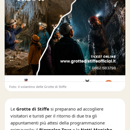
Foto: il volantino delle Grotte di Stiffe
Le
Grotte di Stiffe
si preparano ad accogliere
visitatori e turisti per il ritorno di due tra gli
appuntamenti più attesi della programmazione
primaverile: il
Biospeleo Tour
e le
Notti Magiche
.